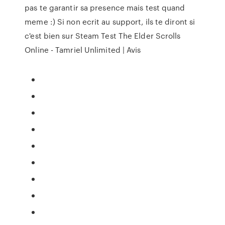
pas te garantir sa presence mais test quand
meme :) Si non ecrit au support, ils te diront si
c'est bien sur Steam Test The Elder Scrolls
Online - Tamriel Unlimited | Avis