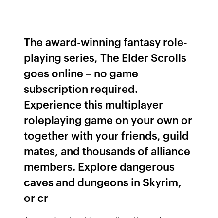
The award-winning fantasy role-
playing series, The Elder Scrolls
goes online – no game
subscription required.
Experience this multiplayer
roleplaying game on your own or
together with your friends, guild
mates, and thousands of alliance
members. Explore dangerous
caves and dungeons in Skyrim,
or cr