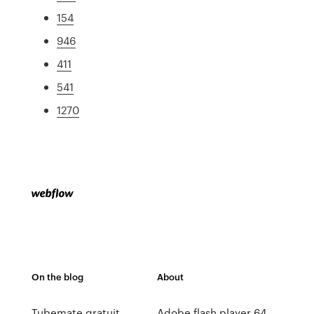
154
946
411
541
1270
On the blog
About
Tubemate gratuit
Adobe flash player 64