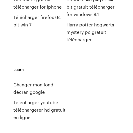
télécharger for iphone
bit gratuit télécharger
for windows 8.1
Télécharger firefox 64
bit win 7
Harry potter hogwarts
mystery pc gratuit
télécharger
Learn
Changer mon fond
décran google
Telecharger youtube
téléchargerer hd gratuit
en ligne