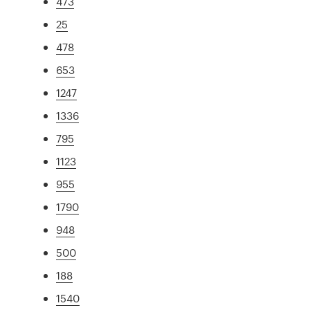
473
25
478
653
1247
1336
795
1123
955
1790
948
500
188
1540