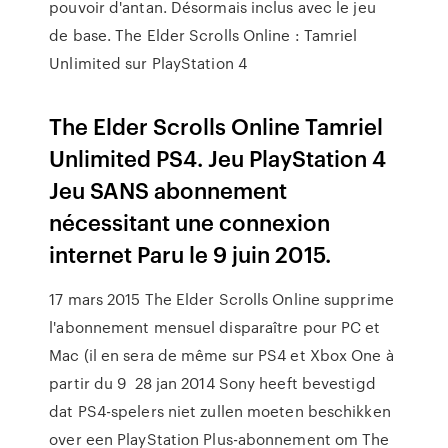
pouvoir d'antan. Désormais inclus avec le jeu
de base. The Elder Scrolls Online : Tamriel
Unlimited sur PlayStation 4
The Elder Scrolls Online Tamriel
Unlimited PS4. Jeu PlayStation 4
Jeu SANS abonnement
nécessitant une connexion
internet Paru le 9 juin 2015.
17 mars 2015 The Elder Scrolls Online supprime
l'abonnement mensuel disparaître pour PC et
Mac (il en sera de même sur PS4 et Xbox One à
partir du 9 28 jan 2014 Sony heeft bevestigd
dat PS4-spelers niet zullen moeten beschikken
over een PlayStation Plus-abonnement om The