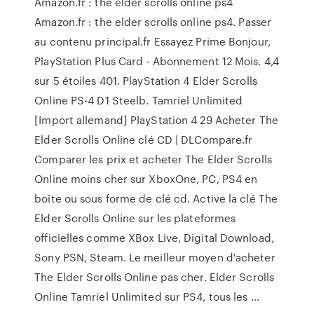
Amazon.fr : the elder scrolls online ps4
Amazon.fr : the elder scrolls online ps4. Passer
au contenu principal.fr Essayez Prime Bonjour,
PlayStation Plus Card - Abonnement 12 Mois. 4,4
sur 5 étoiles 401. PlayStation 4 Elder Scrolls
Online PS-4 D1 Steelb. Tamriel Unlimited
[Import allemand] PlayStation 4 29 Acheter The
Elder Scrolls Online clé CD | DLCompare.fr
Comparer les prix et acheter The Elder Scrolls
Online moins cher sur XboxOne, PC, PS4 en
boîte ou sous forme de clé cd. Active la clé The
Elder Scrolls Online sur les plateformes
officielles comme XBox Live, Digital Download,
Sony PSN, Steam. Le meilleur moyen d'acheter
The Elder Scrolls Online pas cher. Elder Scrolls
Online Tamriel Unlimited sur PS4, tous les ...