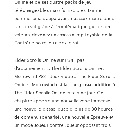
Online et de ses quatre packs de jeu
téléchargeables massifs. Explorez Tamriel
comme jamais auparavant : passez maître dans
l'art du vol grâce à l'emblématique guilde des
voleurs, devenez un assassin impitoyable de la
Confrérie noire, ou aidez le roi
Elder Scrolls Online sur PS4 : pas
d'abonnement ... The Elder Scrolls Online :
Morrowind PS4 - Jeux vidéo ... The Elder Scrolls
Online : Morrowind est la plus grosse addition à
The Elder Scrolls Online faite à ce jour. Ce
chapitre apporte une nouvelle zone immense,
une nouvelle classe jouable, plus de 30 heures
de contenu scénarisé, une nouvelle Épreuve et
un mode Joueur contre Joueur opposant trois